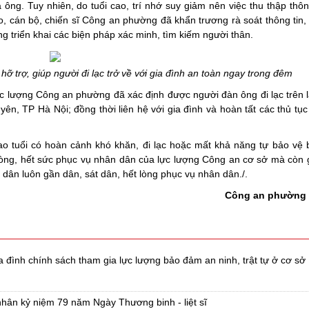
ng. Tuy nhiên, do tuổi cao, trí nhớ suy giảm nên việc thu thập thôn
o, cán bộ, chiến sĩ Công an phường đã khẩn trương rà soát thông tin,
g triển khai các biện pháp xác minh, tìm kiếm người thân.
 trợ, giúp người đi lạc trở về với gia đình an toàn ngay trong đêm
lực lượng Công an phường đã xác định được người đàn ông đi lạc trên 
yên, TP Hà Nội; đồng thời liên hệ với gia đình và hoàn tất các thủ tục 
 cao tuổi có hoàn cảnh khó khăn, đi lạc hoặc mất khả năng tự bảo vệ 
ết lòng, hết sức phục vụ nhân dân của lực lượng Công an cơ sở mà còn
 dân luôn gần dân, sát dân, hết lòng phục vụ nhân dân./.
Công an phường
đình chính sách tham gia lực lượng bảo đảm an ninh, trật tự ở cơ sở
hân kỷ niệm 79 năm Ngày Thương binh - liệt sĩ