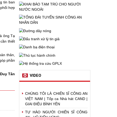
g tin ban
 phối hợp
là ông Tạ
cần thiết
bản thân,
 góp phần
 Duy Tân
VIDEO
CHÚNG TÔI LÀ CHIẾN SĨ CÔNG AN
VIỆT NAM | Tốp ca Nhà hát CAND |
GIAI ĐIỆU BÌNH YÊN
TỰ HÀO NGƯỜI CHIẾN SĨ CÔNG