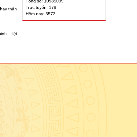
Tổng số: 10985099
Trực tuyến: 178
chạy thận
Hôm nay: 3572
nh – liệt