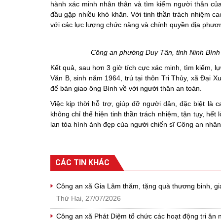
hành xác minh nhân thân và tìm kiếm người thân của ô
đầu gặp nhiều khó khăn. Với tinh thần trách nhiệm ca
với các lực lượng chức năng và chính quyền địa phươn
Công an phường Duy Tân, tỉnh Ninh Bình hỡ
Kết quả, sau hơn 3 giờ tích cực xác minh, tìm kiếm, 
Văn B, sinh năm 1964, trú tại thôn Tri Thủy, xã Đại Xu
để bàn giao ông Bình về với người thân an toàn.
Việc kịp thời hỗ trợ, giúp đỡ người dân, đặc biệt là
không chỉ thể hiện tinh thần trách nhiệm, tận tụy, h
lan tỏa hình ảnh đẹp của người chiến sĩ Công an nhân
CÁC TIN KHÁC
Công an xã Gia Lâm thăm, tặng quà thương binh, gia 
Thứ Hai, 27/07/2026
Công an xã Phát Diệm tổ chức các hoạt động tri ân n