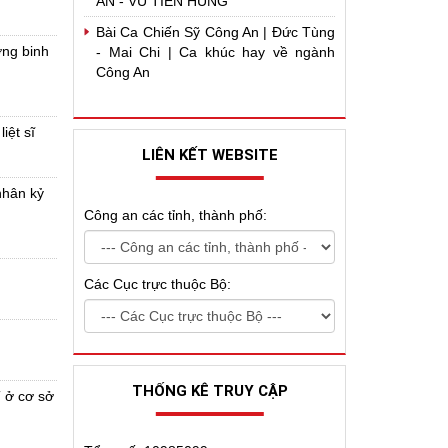
AN - VŨ TIẾN HÙNG
Bài Ca Chiến Sỹ Công An | Đức Tùng
ơng binh
- Mai Chi | Ca khúc hay về ngành
Công An
iệt sĩ
LIÊN KẾT WEBSITE
nhân kỷ
Công an các tỉnh, thành phố:
Các Cục trực thuộc Bộ:
THỐNG KÊ TRUY CẬP
T ở cơ sở