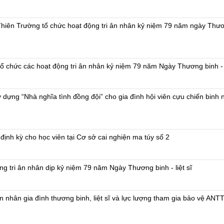
hiên Trường tổ chức hoạt động tri ân nhân kỷ niệm 79 năm ngày Thư
ổ chức các hoạt động tri ân nhân kỷ niệm 79 năm Ngày Thương binh - l
 dựng “Nhà nghĩa tình đồng đội” cho gia đình hội viên cựu chiến binh 
định kỳ cho học viên tại Cơ sở cai nghiện ma túy số 2
g tri ân nhân dịp kỷ niệm 79 năm Ngày Thương binh - liệt sĩ
 nhân gia đình thương binh, liệt sĩ và lực lượng tham gia bảo vệ ANT