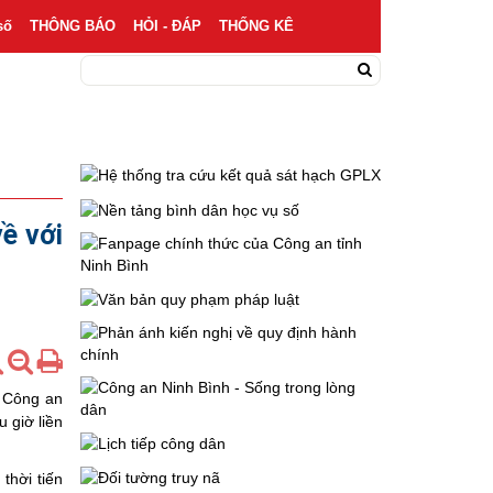
số
THÔNG BÁO
HỎI - ĐÁP
THỐNG KÊ
về với
ĩ Công an
 giờ liền
thời tiến