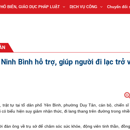
PHỔ BIẾN, GIÁO DỤC PHÁP LUẬT
DỊCH VỤ CÔNG
Chuyển đổi 
ÂN
inh Bình hỗ trợ, giúp người đi lạc trở 
, trật tự tại tổ dân phố Yên Bình, phường Duy Tân, cán bộ, chiến s
có biểu hiện suy giảm nhận thức, đi lang thang trên đường trong nhiều
đàn ông về trụ sở để chăm sóc sức khỏe, động viên tinh thần, đồng 