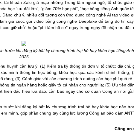
, tài khoản Zalo giả mạo những Trung tâm ngoại ngữ, tổ chức giáo
óa học “ưu đãi lớn”, “giảm 70% học phí”, “học bổng tiếng Anh quốc tế”,
Đáng chú ý, nhiều đối tượng còn ứng dụng công nghệ AI tạo video 
 làm giả cuộc gọi video bằng công nghệ Deepfake để tăng độ tin cậy
 cọc giữ chỗ" hoặc "phí làm hồ sơ" ngay trong ngày để nhận ưu đãi, 
n trước khi đăng ký bất kỳ chương trình trại hè hay khóa học tiếng Anh
2026
ụ huynh cần lưu ý: (1) Kiểm tra kỹ thông tin đơn vị tổ chức: địa chỉ, 
ệ, xác minh thông tin học bổng, khóa học qua các kênh chính thống; 
rõ ràng; (3) Cảnh giác với các chương trình quảng cáo học phí quá rẻ
ng tin ngân hàng hoặc giấy tờ cá nhân cho người lạ; (5) Ưu tiên đăn
át hiện dấu hiệu lừa đảo, cần báo ngay cho cơ quan Công an nơi gầ
n trước khi đăng ký bất kỳ chương trình trại hè hay khóa học nào tro
on em mình, góp phần chung tay cùng lực lượng Công an bảo đảm ANTT
Công an 