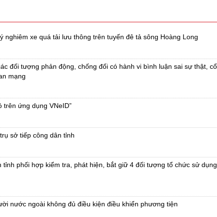
 lý nghiêm xe quá tải lưu thông trên tuyến đê tả sông Hoàng Long
c đối tượng phản động, chống đối có hành vi bình luận sai sự thật, cổ
ian mạng
đỏ trên ứng dụng VNeID”
trụ sở tiếp công dân tỉnh
ỉnh phối hợp kiểm tra, phát hiện, bắt giữ 4 đối tượng tổ chức sử dụng 
ười nước ngoài không đủ điều kiện điều khiển phương tiện