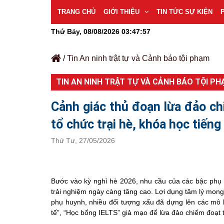
TRANG CHỦ
GIỚI THIỆU
TIN TỨC SỰ KIỆN
Thứ Bảy, 08/08/2026
03:47:58
/
Tin An ninh trật tự và Cảnh báo tội phạm
TIN AN NINH TRẬT TỰ VÀ CẢNH BÁO TỘI P
Cảnh giác thủ đoạn lừa đảo ch
tổ chức trại hè, khóa học tiến
Thứ Tư, 27/05/2026
Bước vào kỳ nghỉ hè 2026, nhu cầu của các bậc phụ h
trải nghiệm ngày càng tăng cao. Lợi dụng tâm lý mong
phụ huynh, nhiều đối tượng xấu đã dựng lên các mô h
tế”, “Học bổng IELTS” giả mạo để lừa đảo chiếm đoạt t