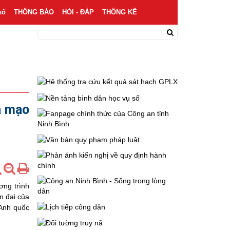
số
THÔNG BÁO
HỎI - ĐÁP
THỐNG KÊ
ả mạo
ơng trình
n đại của
 Anh quốc