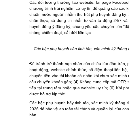
Các đối tượng thường tạo website, fanpage Facebook
chương trình trải nghiệm có uy tín để quảng cáo các kh
chuẩn nước ngoài” nhằm thu hút phụ huynh đăng ký… 
chân thực, sử dụng tin nhắn tư vấn tự động 24/7 và
huynh đồng ý đăng ký, chúng yêu cầu chuyển tiền "đặt
chóng chiếm đoạt, cắt đứt liên lạc.
Các bậc phụ huynh cần tỉnh táo, xác minh kỹ thông ti
Để tránh trở thành nạn nhân của chiêu lừa đảo trên, ph
hoạt động, website chính thức, số điện thoại liên h
chuyển tiền vào tài khoản cá nhân khi chưa xác minh 
cầu chuyển khoản gấp; (4) Không cung cấp mã OTP, thô
tiếp tại trung tâm hoặc qua website uy tín; (6)
Khi ph
được hỗ trợ kịp thời.
Các bậc phụ huynh hãy tỉnh táo, xác minh kỹ thông ti
2026 để bảo vệ an toàn tài chính và quyền lợi của c
bàn