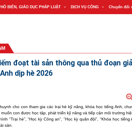
PHỔ BIẾN, GIÁO DỤC PHÁP LUẬT
DỊCH VỤ CÔNG
Chuyển đổi 
HẠM
iếm đoạt tài sản thông qua thủ đoạn gi
g Anh dịp hè 2026
uynh cho con tham gia các trại hè kỹ năng, khóa học tiếng Anh, chư
 muốn con được học tập, phát triển kỹ năng và tiếp cận môi trường hiệ
ình “Trại hè”, “Học kỳ Công an”, “Học kỳ quân đội”, “Khóa học tiếng
ài sản.