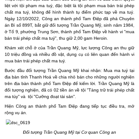
liệt với tội phạm ma tuý, đặc biệt là tội phạm mua bán trái phép
chất ma tuý, không để hình thành tụ điểm phức tạp về ma tuý.
Ngày 12/10/2022, Công an thành phố Tam Điệp đã phá Chuyên
án Bí số 899T, bắt giữ đối tượng Trần Quang Mỹ, sinh năm 1984,
ở Tổ 9, phường Trung Sơn, thành phố Tam Điệp về hành vi "mua
bán trái phép chất ma tuý", thu giữ 2,00 gam Heroin.
Khám xét chỗ ở của Trần Quang Mỹ, lực lượng Công an thu giữ
10 triệu đồng và nhiều đồ vật, dụng cụ có liên quan đến hành vi
mua bán trái phép chất ma tuý.
Bước đầu đối tượng Trần Quang Mỹ khai nhận: Mua ma tuý tại
địa bàn tỉnh Thanh Hoá về chia nhỏ bán cho những người nghiện
trên địa bàn thành phố Tam Điệp để kiếm lời. Trần Quang Mỹ là
đối tượng nghiện, đã có 02 tiền án về tội "Tàng trữ trái phép chất
ma túy" và tội "Cưỡng đoạt tài sản".
Hiện Công an thành phố Tam Điệp đang tiếp tục điều tra, mở
rộng vụ án.
Đối tượng Trần Quang Mỹ tại Cơ quan Công an