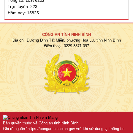
Tổng số: 10976202
Trực tuyến: 223
Hôm nay: 15825
CÔNG AN TỈNH NINH BÌNH
Địa chỉ: Đường Đinh Tất Miễn, phường Hoa Lư, tỉnh Ninh Bình
Điện thoại: 0229.3871.097
Bản quyền thuộc về Công an tỉnh Ninh Bình
Ghi rõ nguồn "https://congan.ninhbinh.gov.vn" khi sử dụng lại thông tin