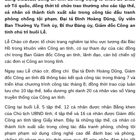
cờ Tổ quốc, đồng thời tổ chức trao thưởng cho các tập thể,
cá nhân có thành tích xuất sắc trong công tác đấu tranh
phòng chống tội phạm. Đại tá Đinh Hoàng Dũng, Ủy viên
Ban Thường Vụ Tỉnh ủy, Bí thư Đảng ủy, Giám đốc Công an
tỉnh chủ trì buổi Lễ.
Lễ Chào cờ được tổ chức trang nghiêm tại khu vực tượng đài Bác
Hồ trong khuôn viên Công an tỉnh, có sự tham dự của các đồng
chí trong Ban Giám đốc Công an tỉnh, lãnh đạo, cán bộ chiến sỹ
các đơn vị Công an trong tỉnh.
Ngay sau Lễ chào cờ, đồng chí Đại tá Đinh Hoàng Dũng, Giám
đốc Công an tỉnh đã thông báo kết quả công tác trong tháng 7 và
triển khai chương trình công tác tháng 8; đồng thời trao cúp luân
lưu cho 10 tập thể, biểu dương ghi danh 20 cá nhân vào sổ Vàng
truyền thống của Công an tỉnh.
Cũng tại buổi Lễ, 5 tập thể, 12 cá nhân được nhận Bằng khen
của Chủ tịch UBND tỉnh; 4 tập thể và 16 cá nhân được Giám đốc
Công an tỉnh tặng Giấy khen. Đây là những tập thể, cá nhân có
thành tích xuất sắc trong công tác đấu tranh phòng, chống tội
phạm phạm sử dụng công nghệ cao để đánh bạc và phòng,
chống tội phạm ma túy thời gian qua đã góp phần đảm bảo tốt